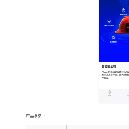
产品参数：