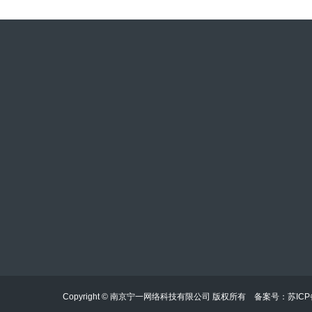
邮箱：kf@025rd.com
手机：13912955828
电话：400-036-2558
地址：南京市江宁区天禄路526号（宁一智能）
Copyright © 南京宁一网络科技有限公司 版权所有 备案号：
苏ICP